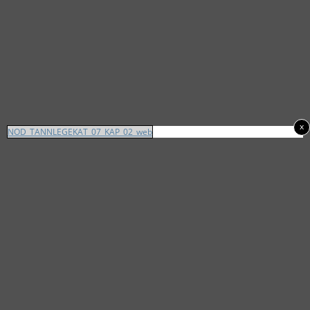
x
NOD_TANNLEGEKAT_07_KAP_02_web