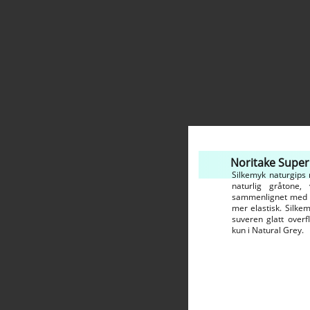
Noritake Super
Silkemyk naturgips
naturlig gråtone,
sammenlignet med ti
mer elastisk. Silke
suveren glatt overfl
kun i Natural Grey.