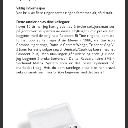
Viktig informasjon
Ved bruk av flere ringer settes ringen først mesialt, så distalt.
Dette uttaler en av dine kollegaer
I over 15 år har jeg hatt gleden av å bruke seksjonsmatriser
på godt over halvparten av klasse II fyllinger i min praxis. Det
begynte med de originale Palodent Bi-Tine ringene, som ble
funnet opp av tannlege Alvin Meyer i 1986, via Garrison
Composi-tight rings, Danville Contact Wedge, Triodent V og V-
3 (som for øvrig solgte seg til Dentsply/Caulk og bærer navnet
Palodent Plus). Men utviklingen går videre og endelig kunne
jeg begynne å bruke Stevenson Dental Research sine SMS –
Sectional Matrix System som er det beste systemet på
markedet i dag. Hvis du som tannlege enda ikke har prøvd
seksjonsmatriser, hvorfor ikke begynne med det beste?