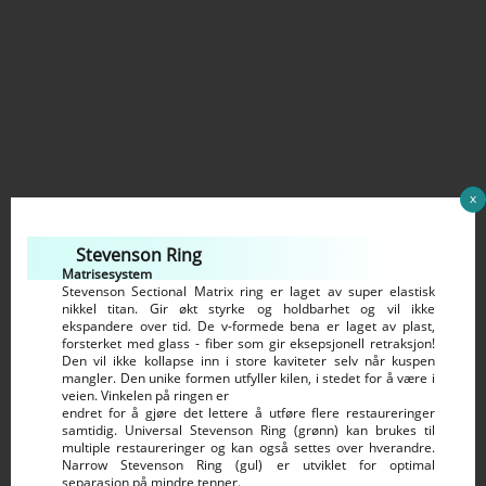
x
Stevenson Ring
Matrisesystem
Stevenson Sectional Matrix ring er laget av super elastisk
nikkel titan. Gir økt styrke og holdbarhet og vil ikke
ekspandere over tid. De v-formede bena er laget av plast,
forsterket med glass - fiber som gir eksepsjonell retraksjon!
Den vil ikke kollapse inn i store kaviteter selv når kuspen
mangler. Den unike formen utfyller kilen, i stedet for å være i
veien. Vinkelen på ringen er
endret for å gjøre det lettere å utføre flere restaureringer
samtidig. Universal Stevenson Ring (grønn) kan brukes til
multiple restaureringer og kan også settes over hverandre.
Narrow Stevenson Ring (gul) er utviklet for optimal
separasjon på mindre tenner.