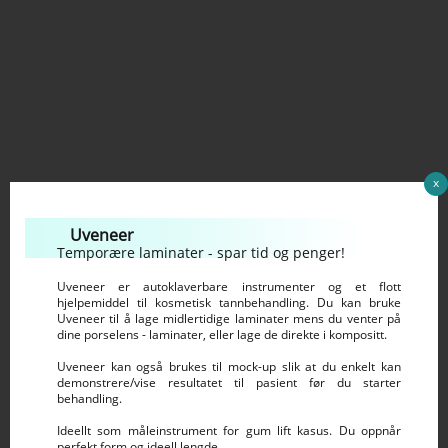
x
Uveneer
Temporære laminater - spar tid og penger!
Uveneer er autoklaverbare instrumenter og et flott
hjelpemiddel til kosmetisk tannbehandling. Du kan bruke
Uveneer til å lage midlertidige laminater mens du venter på
dine porselens - laminater, eller lage de direkte i kompositt.
Uveneer kan også brukes til mock-up slik at du enkelt kan
demonstrere/vise resultatet til pasient før du starter
behandling.
Ideellt som måleinstrument for gum lift kasus. Du oppnår
perfekt form og ideell lengde.