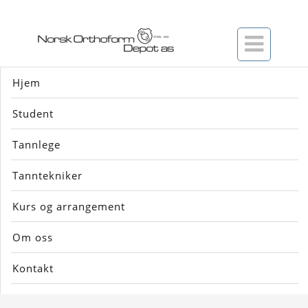

Hjem
Student
Tannlege
Kompositt
Tanntekniker
Her finner du... kataloger....
Kurs og arrangement
Om oss
Kontakt
Pasient