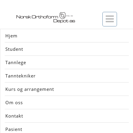

Hjem
Student
For informasjon og bruk av tannblekingsprodukter
Tannlege
- www.bleking.no
Tanntekniker
Kurs og arrangement
Om oss
Kontakt
Pasient