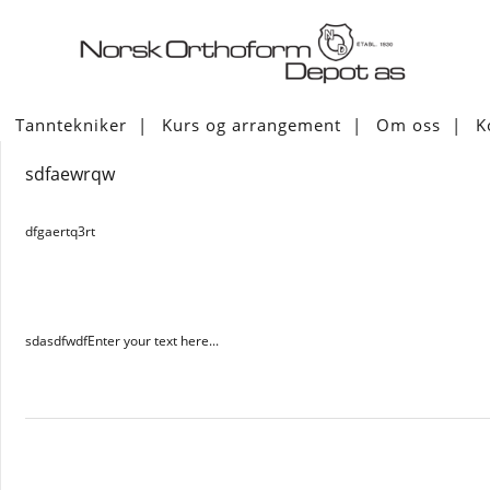
Tanntekniker
Kurs og arrangement
Om oss
K
sdfaewrqw
dfgaertq3rt
sdasdfwdfEnter your text here...