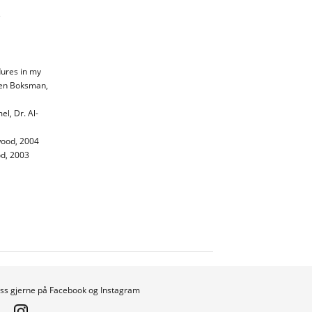
e
dures in my
 Len Boksman,
l, Dr. Al-
wood, 2004
od, 2003
oss gjerne på Facebook og Instagram