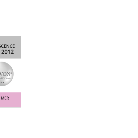
SCENCE
2012
1
S MER