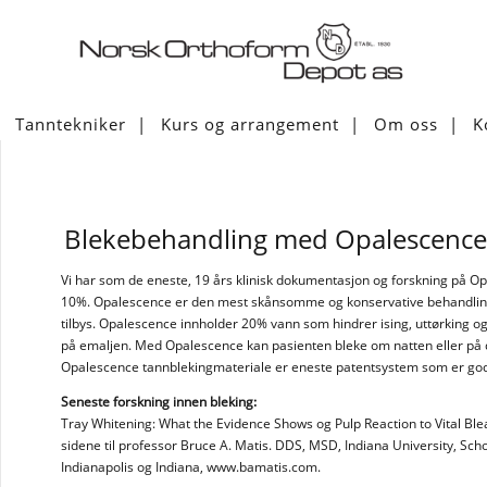
Tanntekniker
Kurs og arrangement
Om oss
K
Blekebehandling med Opalescence
Vi har som de eneste, 19 års klinisk dokumentasjon og forskning på O
10%. Opalescence er den mest skånsomme og konservative behandli
tilbys. Opalescence innholder 20% vann som hindrer ising, uttørking 
på emaljen. Med Opalescence kan pasienten bleke om natten eller på 
Opalescence tannblekingmateriale er eneste patentsystem som er god
Seneste forskning innen bleking:
Tray Whitening: What the Evidence Shows og Pulp Reaction to Vital Ble
sidene til professor Bruce A. Matis. DDS, MSD, Indiana University, Scho
Indianapolis og Indiana, www.bamatis.com.