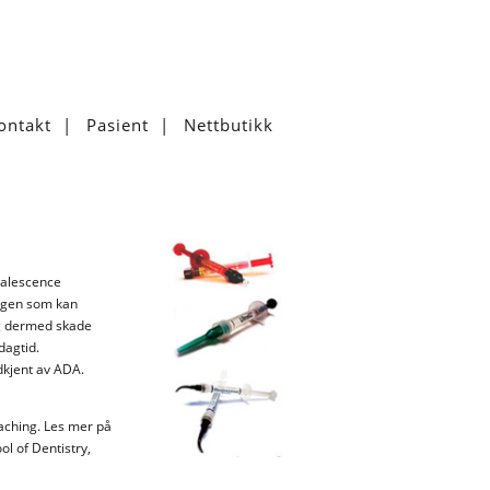
ontakt
Pasient
Nettbutikk
palescence
ngen som kan
og dermed skade
dagtid.
kjent av ADA.
aching. Les mer på
ol of Dentistry,