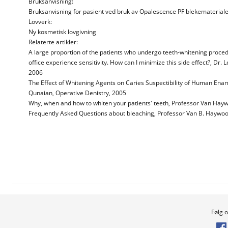
Bruksanvisning:
Bruksanvisning for pasient ved bruk av Opalescence PF blekematerial
Lovverk:
Ny kosmetisk lovgivning
Relaterte artikler:
A large proportion of the patients who undergo teeth-whitening proce
office experience sensitivity. How can I minimize this side effect?, Dr.
2006
The Effect of Whitening Agents on Caries Suspectibility of Human Ename
Qunaian, Operative Denistry, 2005
Why, when and how to whiten your patients' teeth, Professor Van Hay
Frequently Asked Questions about bleaching, Professor Van B. Haywo
Følg 