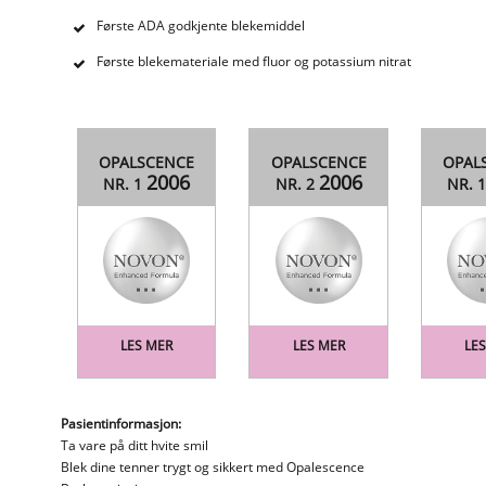
Første ADA godkjente blekemiddel
Første blekemateriale med fluor og potassium nitrat
OPALSCENCE
OPALSCENCE
OPAL
2006
2006
NR. 1
NR. 2
NR. 
LES MER
LES MER
LE
Pasientinformasjon:
Ta vare på ditt hvite smil
Blek dine tenner trygt og sikkert med Opalescence