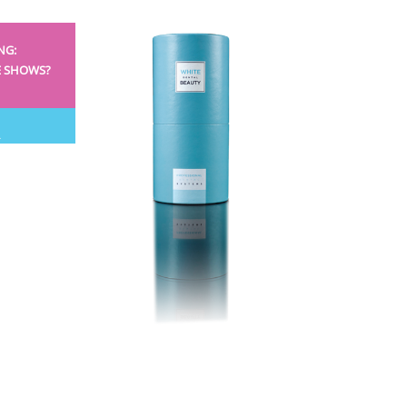
NG:
E SHOWS?
R